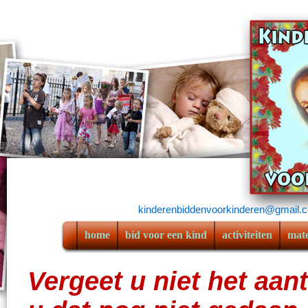
kinderenbiddenvoorkinderen@gmail.
home
bid voor een kind
activiteiten
mate
Vergeet u niet het aan