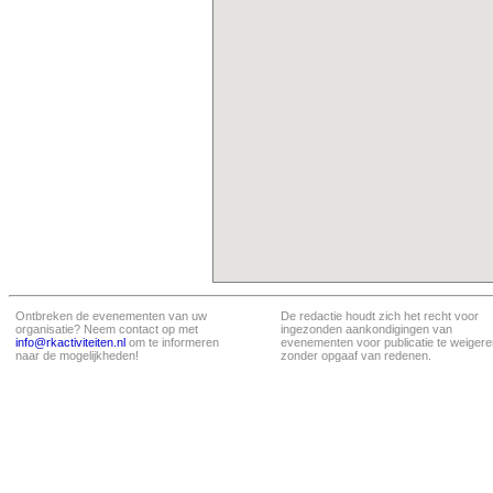
Ontbreken de evenementen van uw
De redactie houdt zich het recht voor
organisatie? Neem contact op met
ingezonden aankondigingen van
info@rkactiviteiten.nl
om te informeren
evenementen voor publicatie te weigere
naar de mogelijkheden!
zonder opgaaf van redenen.