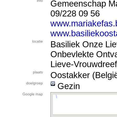
info
Gemeenschap Ma
09/228 09 56
www.mariakefas.
www.basiliekoost
locatie
Basiliek Onze Li
Onbevlekte Ontv
Lieve-Vrouwdreef
plaats
Oostakker (Belgi
doelgroep
Gezin
Google map