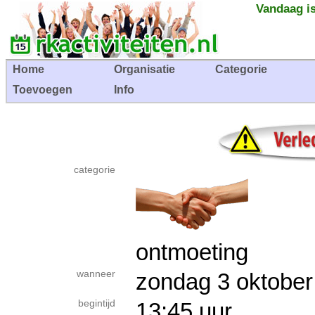
Vandaag is
Home
Organisatie
Categorie
Toevoegen
Info
categorie
ontmoeting
wanneer
zondag 3 oktob
begintijd
13:45 uur