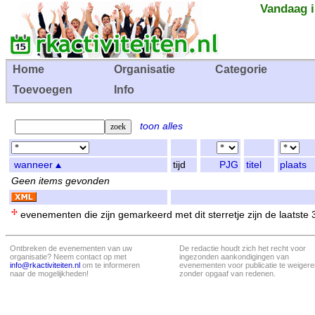
Vandaag i
Home
Organisatie
Categorie
Toevoegen
Info
toon alles
wanneer
tijd
PJG
titel
plaats
Geen items gevonden
evenementen die zijn gemarkeerd met dit sterretje zijn de laatste
Ontbreken de evenementen van uw
De redactie houdt zich het recht voor
organisatie? Neem contact op met
ingezonden aankondigingen van
info@rkactiviteiten.nl
om te informeren
evenementen voor publicatie te weigere
naar de mogelijkheden!
zonder opgaaf van redenen.