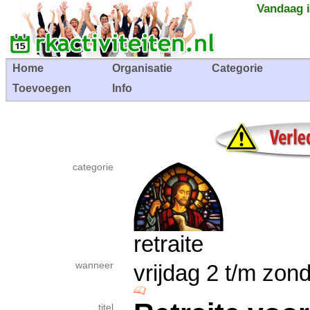
Vandaag i
Home
Organisatie
Categorie
Toevoegen
Info
categorie
retraite
wanneer
vrijdag 2 t/m z
titel