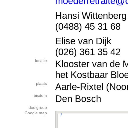
moederretraite@o
Hansi Wittenberg
(0488) 45 31 68
Elise van Dijk
(026) 361 35 42
locatie
Klooster van de 
het Kostbaar Bloe
plaats
Aarle-Rixtel (Noo
bisdom
Den Bosch
doelgroep
Google map