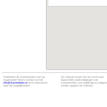
Ontbreken de evenementen van uw
De redactie houdt zich het recht voor
organisatie? Neem contact op met
ingezonden aankondigingen van
info@rkactiviteiten.nl
om te informeren
evenementen voor publicatie te weigere
naar de mogelijkheden!
zonder opgaaf van redenen.