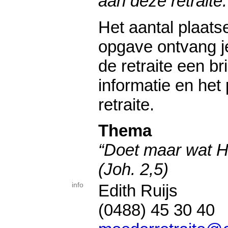
aan deze retraite.
Het aantal plaats
opgave ontvang j
de retraite een b
informatie en he
retraite.
Thema
“Doet maar wat Hi
(Joh. 2,5)
info
Edith Ruijs
(0488) 45 30 40