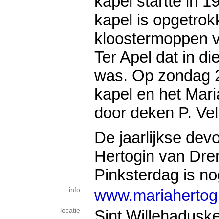
kapel startte in 1
kapel is opgetrok
kloostermoppen va
Ter Apel dat in di
was. Op zondag 24
kapel en het Mari
door deken P. Ve
De jaarlijkse devo
Hertogin van Dre
Pinksterdag is nog
info
www.mariahertogi
locatie
Sint Willehadusk