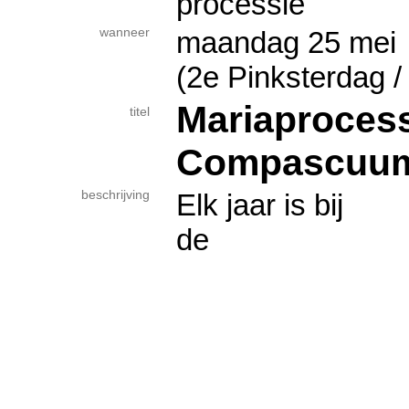
processie
wanneer
maandag 25 m
(2e Pinksterdag /
Mariaproces
titel
Compascuu
beschrijving
Elk jaar is bij
de