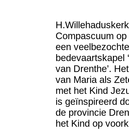
H.Willehadusker
Compascuum op 2
een veelbezochte
bedevaartskapel ‘
van Drenthe’. Het
van Maria als Zet
met het Kind Jez
is geïnspireerd d
de provincie Dre
het Kind op voor