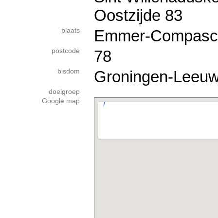
Oostzijde 83
plaats
Emmer-Compascu
postcode
78
bisdom
Groningen-Leeu
doelgroep
Google map