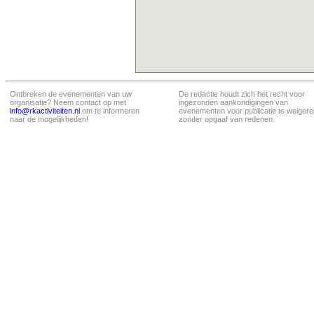
Ontbreken de evenementen van uw
De redactie houdt zich het recht voor
organisatie? Neem contact op met
ingezonden aankondigingen van
info@rkactiviteiten.nl
om te informeren
evenementen voor publicatie te weigere
naar de mogelijkheden!
zonder opgaaf van redenen.