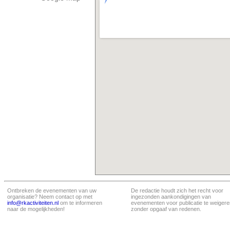
Ontbreken de evenementen van uw
De redactie houdt zich het recht voor
organisatie? Neem contact op met
ingezonden aankondigingen van
info@rkactiviteiten.nl
om te informeren
evenementen voor publicatie te weigere
naar de mogelijkheden!
zonder opgaaf van redenen.