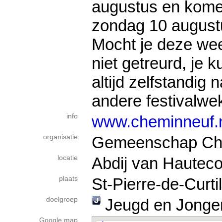
augustus en kome
zondag 10 august
Mocht je deze wee
niet getreurd, je k
altijd zelfstandig
andere festivalwe
info
www.cheminneuf.
organisatie
Gemeenschap Ch
locatie
Abdij van Hautec
plaats
St-Pierre-de-Curtil
doelgroep
Jeugd en Jonge
Google map