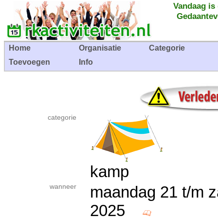
Vandaag is
Gedaantev
Home
Organisatie
Categorie
Toevoegen
Info
categorie
kamp
wanneer
maandag 21 t/m za
2025