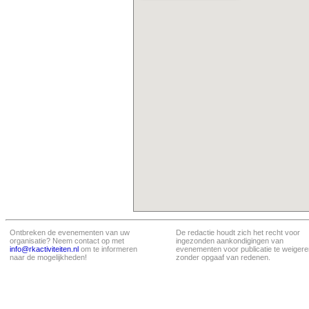
Ontbreken de evenementen van uw
De redactie houdt zich het recht voor
organisatie? Neem contact op met
ingezonden aankondigingen van
info@rkactiviteiten.nl
om te informeren
evenementen voor publicatie te weigere
naar de mogelijkheden!
zonder opgaaf van redenen.