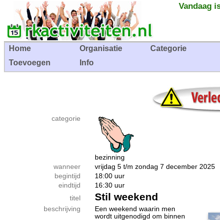
Vandaag is
Home
Organisatie
Categorie
Toevoegen
Info
categorie
bezinning
wanneer
vrijdag 5 t/m zondag 7 december 202
begintijd
18:00 uur
eindtijd
16:30 uur
Stil weekend
titel
beschrijving
Een weekend waarin men
wordt uitgenodigd om binnen