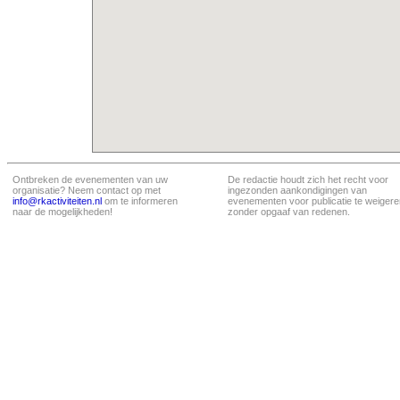
Ontbreken de evenementen van uw
De redactie houdt zich het recht voor
organisatie? Neem contact op met
ingezonden aankondigingen van
info@rkactiviteiten.nl
om te informeren
evenementen voor publicatie te weigere
naar de mogelijkheden!
zonder opgaaf van redenen.