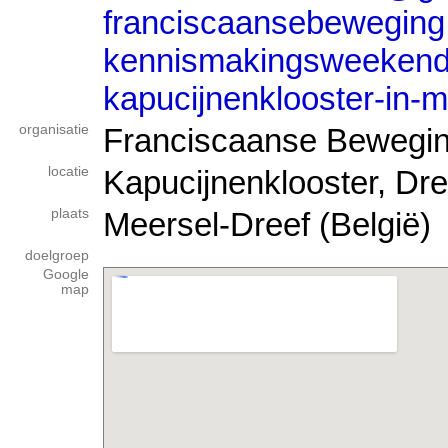
franciscaansebeweging.n
kennismakingsweekend-
kapucijnenklooster-in-m
organisatie
Franciscaanse Bewegi
locatie
Kapucijnenklooster, Dre
plaats
Meersel-Dreef (België)
doelgroep
Google
map