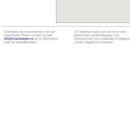
Ontbreken de evenementen van uw
De redactie houdt zich het recht voor
organisatie? Neem contact op met
ingezonden aankondigingen van
info@rkactiviteiten.nl
om te informeren
evenementen voor publicatie te weigere
naar de mogelijkheden!
zonder opgaaf van redenen.