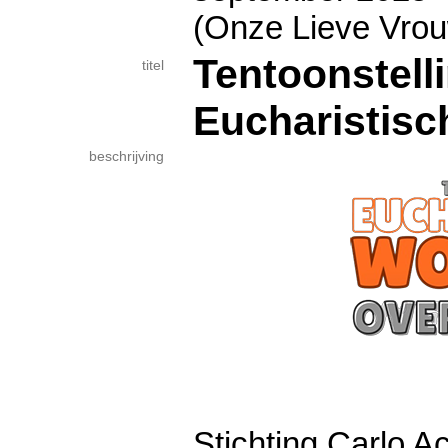
(Onze Lieve Vro
Tentoonstell
titel
Eucharistis
beschrijving
Stichting Carlo Ac