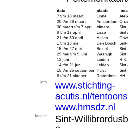
data
plaats
loca
7 t/m 18 maart
Linne
Atel
20 t/m 28 maart
Amsterdam
Onze
30 maart t/m 7 april
Almere
Sint
9 t/m 17 april
Lisse
Sint
21 t/m 30 april
Heiloo
Onze
1 t/m 13 mei
Den Bosch
Sint
15 t/m 27 mei
Boxtel
Sint
29 mei t/m 9 juni
Waalwijk
Sint
13 juni
Leiden
R.K.
14 t/m 21 juni
Leiden
Sint
15 t/m 25 september
Hulst
Sint-
8 t/m 21 oktober
Rotterdam
HH. 
info
www.stichting-
acutis.nl/tentoons
www.hmsdz.nl
locatie
Sint-Willibrordusb