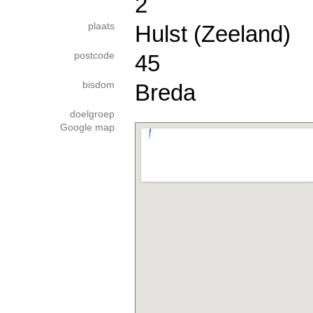
2
plaats
Hulst (Zeeland)
postcode
45
bisdom
Breda
doelgroep
Google map