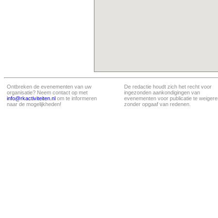
Ontbreken de evenementen van uw
De redactie houdt zich het recht voor
organisatie? Neem contact op met
ingezonden aankondigingen van
info@rkactiviteiten.nl
om te informeren
evenementen voor publicatie te weigere
naar de mogelijkheden!
zonder opgaaf van redenen.