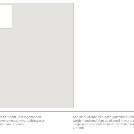
ch het recht voor ingezonden
Aan de publicatie van deze kalender kunn
evenementen voor publicatie te
worden ontleend. Aan de uitvoering wordt 
aaf van redenen.
mogelijke zorg besteed maar niets menseli
vreemd.