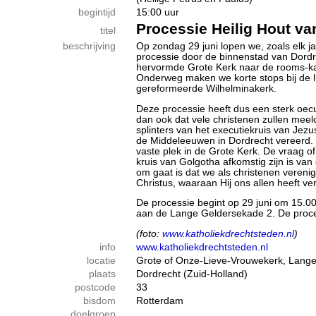
begintijd
15:00 uur
Processie Heilig Hout va
titel
beschrijving
Op zondag 29 juni lopen we, zoals elk ja
processie door de binnenstad van Dord
hervormde Grote Kerk naar de rooms-ka
Onderweg maken we korte stops bij de lu
gereformeerde Wilhelminakerk.
Deze processie heeft dus een sterk oe
dan ook dat vele christenen zullen meelo
splinters van het executiekruis van Jezus
de Middeleeuwen in Dordrecht vereerd. 
vaste plek in de Grote Kerk. De vraag of
kruis van Golgotha afkomstig zijn is va
om gaat is dat we als christenen verenig
Christus, waaraan Hij ons allen heeft ver
De processie begint op 29 juni om 15.0
aan de Lange Geldersekade 2. De proces
(foto:
www.katholiekdrechtsteden.nl
)
info
www.katholiekdrechtsteden.nl
locatie
Grote of Onze-Lieve-Vrouwekerk, Lang
plaats
Dordrecht (Zuid-Holland)
postcode
33
bisdom
Rotterdam
doelgroep