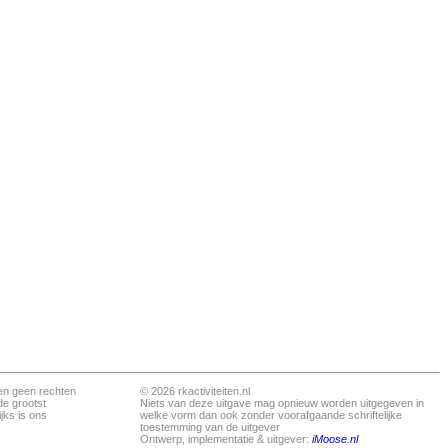
en geen rechten
© 2026 rkactiviteiten.nl
de grootst
Niets van deze uitgave mag opnieuw worden uitgegeven in
jks is ons
welke vorm dan ook zonder voorafgaande schriftelijke
toestemming van de uitgever
Ontwerp, implementatie & uitgever:
iMoose.nl