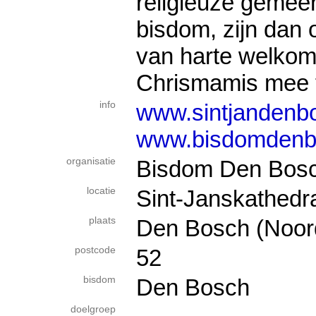
religieuze gemee
bisdom, zijn dan 
van harte welko
Chrismamis mee t
info
www.sintjandenbo
www.bisdomdenb
organisatie
Bisdom Den Bos
locatie
Sint-Janskathedra
plaats
Den Bosch (Noor
postcode
52
bisdom
Den Bosch
doelgroep