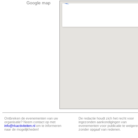
Google map
Ontbreken de evenementen van uw
De redactie houdt zich het recht voor
organisatie? Neem contact op met
ingezonden aankondigingen van
info@rkactiviteiten.nl
om te informeren
evenementen voor publicatie te weigere
naar de mogelijkheden!
zonder opgaaf van redenen.