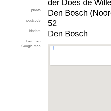
der Does de Wille
plaats
Den Bosch (Noor
postcode
52
bisdom
Den Bosch
doelgroep
Google map