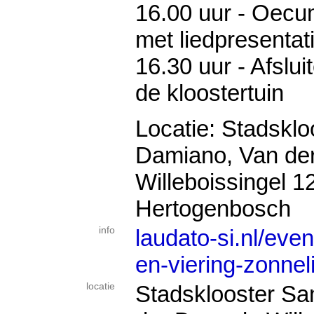
16.00 uur - Oecu
met liedpresentati
16.30 uur - Afslui
de kloostertuin
Locatie: Stadsklo
Damiano, Van de
Willeboissingel 12
Hertogenbosch
info
laudato-si.nl/even
en-viering-zonnel
locatie
Stadsklooster S