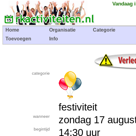
Vandaag i
Home
Organisatie
Categorie
Toevoegen
Info
categorie
festiviteit
wanneer
zondag 17 augu
begintijd
14:30 uur