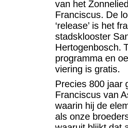
van het Zonnelied
Franciscus. De lo
‘release’ is het f
stadsklooster Sa
Hertogenbosch. T
programma en o
viering is gratis.
Precies 800 jaar 
Franciscus van As
waarin hij de ele
als onze broeder
waaruit blijkt dat