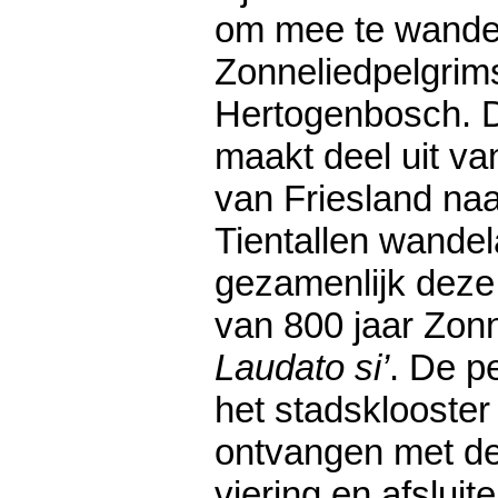
om mee te wande
Zonneliedpelgrims
Hertogenbosch. 
maakt deel uit va
van Friesland naa
Tientallen wandel
gezamenlijk deze 
van 800 jaar Zonn
Laudato si’
. De p
het stadsklooste
ontvangen met d
viering en afsluit