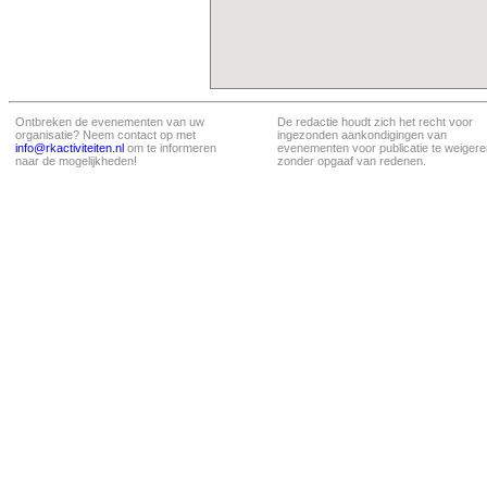
Ontbreken de evenementen van uw
De redactie houdt zich het recht voor
organisatie? Neem contact op met
ingezonden aankondigingen van
info@rkactiviteiten.nl
om te informeren
evenementen voor publicatie te weigere
naar de mogelijkheden!
zonder opgaaf van redenen.