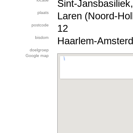
locatie
Sint-Jansbasiliek
plaats
Laren (Noord-Hol
postcode
12
bisdom
Haarlem-Amster
doelgroep
Google map