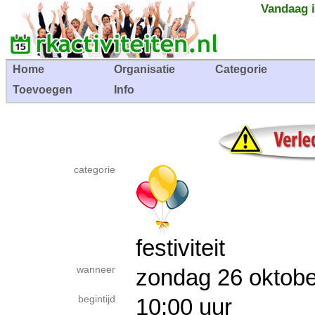
Vandaag i
Home
Organisatie
Categorie
Toevoegen
Info
categorie
festiviteit
wanneer
zondag 26 okto
begintijd
10:00 uur