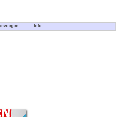
oevoegen
Info