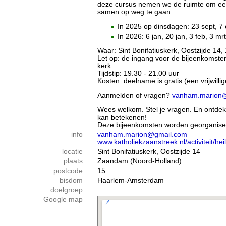
deze cursus nemen we de ruimte om eerl
samen op weg te gaan.
In 2025 op dinsdagen: 23 sept, 7 o
In 2026: 6 jan, 20 jan, 3 feb, 3 mr
Waar: Sint Bonifatiuskerk, Oostzijde 1
Let op: de ingang voor de bijeenkomste
kerk.
Tijdstip: 19.30 - 21.00 uur
Kosten: deelname is gratis (een vrijwilli
Aanmelden of vragen?
vanham.marion
Wees welkom. Stel je vragen. En ontdek
kan betekenen!
Deze bijeenkomsten worden georganisee
info
vanham.marion@gmail.com
www.katholiekzaanstreek.nl/activiteit/hei
locatie
Sint Bonifatiuskerk, Oostzijde 14
plaats
Zaandam (Noord-Holland)
postcode
15
bisdom
Haarlem-Amsterdam
doelgroep
Google map