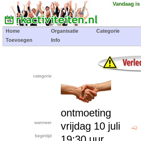
Vandaag is
Home
Organisatie
Categorie
Toevoegen
Info
categorie
ontmoeting
wanneer
vrijdag 10 juli
begintijd
19:30 uur