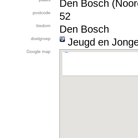
Den Bosch (Noor
postcode
52
bisdom
Den Bosch
doelgroep
Jeugd en Jong
Google map