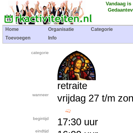
Vandaag is
Gedaantev
Home
Organisatie
Categorie
Toevoegen
Info
categorie
retraite
wanneer
vrijdag 27 t/m z
begintijd
17:30 uur
eindtijd