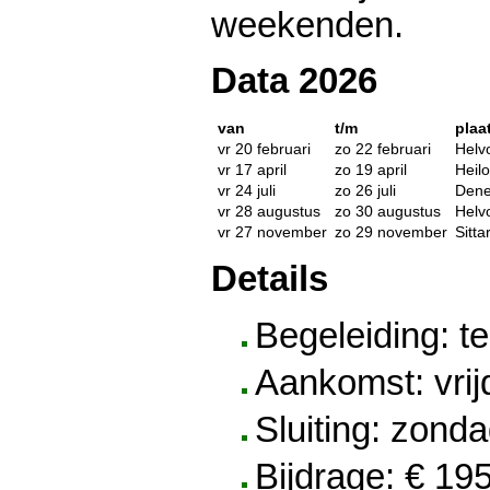
weekenden.
Data 2026
van
t/m
plaa
vr 20 februari
zo 22 februari
Helvo
vr 17 april
zo 19 april
Heil
vr 24 juli
zo 26 juli
Den
vr 28 augustus
zo 30 augustus
Helvo
vr 27 november
zo 29 november
Sitta
Details
Begeleiding: t
Aankomst: vrij
Sluiting: zond
Bijdrage: € 19