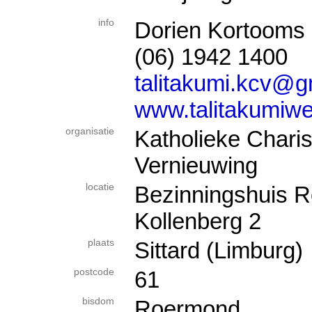
info
Dorien Kortooms
(06) 1942 1400
talitakumi.kcv@g
www.talitakumiwe
organisatie
Katholieke Chari
Vernieuwing
locatie
Bezinningshuis R
Kollenberg 2
plaats
Sittard (Limburg)
postcode
61
bisdom
Roermond