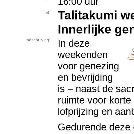
16:00 uur
Talitakumi w
titel
Innerlijke ge
beschrijving
In deze
weekenden
voor genezing
en bevrijding
is – naast de sa
ruimte voor korte 
lofprijzing en aan
Gedurende deze 