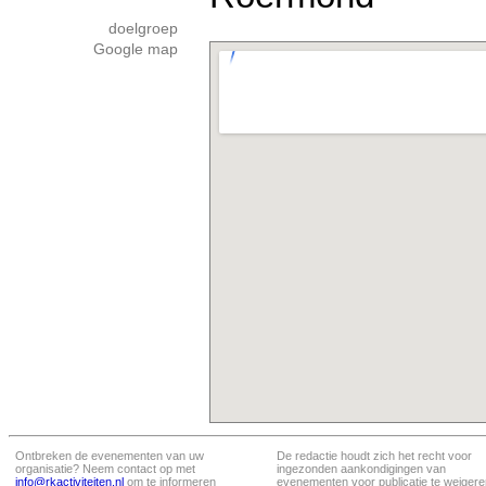
doelgroep
Google map
Ontbreken de evenementen van uw
De redactie houdt zich het recht voor
organisatie? Neem contact op met
ingezonden aankondigingen van
info@rkactiviteiten.nl
om te informeren
evenementen voor publicatie te weigere