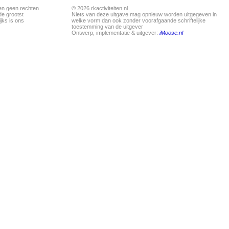
en geen rechten
© 2026 rkactiviteiten.nl
de grootst
Niets van deze uitgave mag opnieuw worden uitgegeven in
jks is ons
welke vorm dan ook zonder voorafgaande schriftelijke
toestemming van de uitgever
Ontwerp, implementatie & uitgever:
iMoose.nl