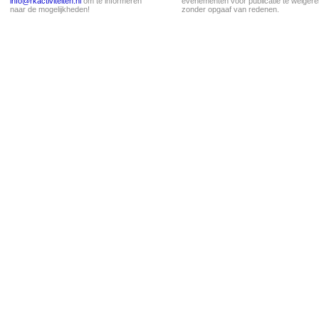
info@rkactiviteiten.nl
om te informeren
evenementen voor publicatie te weigere
naar de mogelijkheden!
zonder opgaaf van redenen.