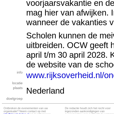
voorjaarsvakantie en de
mag hier van afwijken. I
wanneer de vakanties v
Scholen kunnen de mei
uitbreiden. OCW geeft h
april t/m 30 april 2028. 
de website van de schoo
info
www.rijksoverheid.nl/o
locatie
plaats
Nederland
doelgroep
Ontbreken de evenementen van uw
De redactie houdt zich het recht voor
organisatie? Neem contact op met
ingezonden aankondigingen van