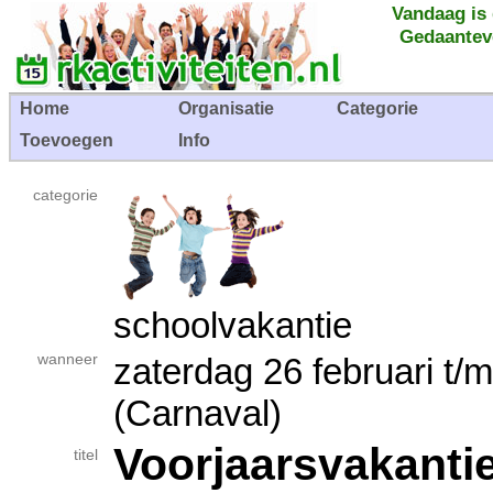
Vandaag is
Gedaantev
Home
Organisatie
Categorie
Toevoegen
Info
categorie
schoolvakantie
wanneer
zaterdag 26 februari 
(Carnaval)
Voorjaarsvakanti
titel