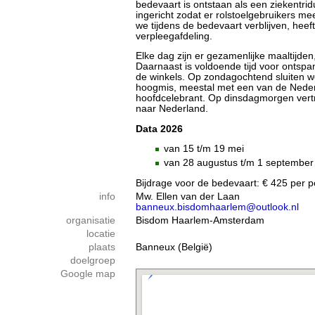
bedevaart is ontstaan als een ziekentri
ingericht zodat er rolstoelgebruikers me
we tijdens de bedevaart verblijven, hee
verpleegafdeling.
Elke dag zijn er gezamenlijke maaltijd
Daarnaast is voldoende tijd voor ontsp
de winkels. Op zondagochtend sluiten we
hoogmis, meestal met een van de Neder
hoofdcelebrant. Op dinsdagmorgen vert
naar Nederland.
Data 2026
van 15 t/m 19 mei
van 28 augustus t/m 1 september
Bijdrage voor de bedevaart: € 425 per 
info
Mw. Ellen van der Laan
banneux.bisdomhaarlem@outlook.nl
organisatie
Bisdom Haarlem-Amsterdam
locatie
plaats
Banneux (België)
doelgroep
Google map