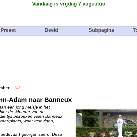
Vandaag is vrijdag 7 augustus
Preset
Beeld
Subpagina
T
ptember
lem-Adam naar Banneux
an een jong meisje in het
hier de ‘Moeder van de
 die tijd bezoeken velen Banneux
evaartplaats, waar gelovigen,
bedevaart georganiseerd. Deze