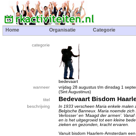
Home
Organisatie
Categorie
categorie
bedevaart
wanneer
vrijdag 28 augustus t/m dinsdag 1 se
(Sint Augustinus)
Bedevaart Bisdom Haar
titel
beschrijving
In 1933 verscheen Maria enkele malen a
Belgische Banneux. Maria noemde zich 
Verlosser’ en ‘Maagd der armen’. Vanaf
en is het uitgegroeid tot een kleine bed
zieken en gezonden, kracht ervaren.
Vanuit bisdom Haarlem-Amsterdam een 