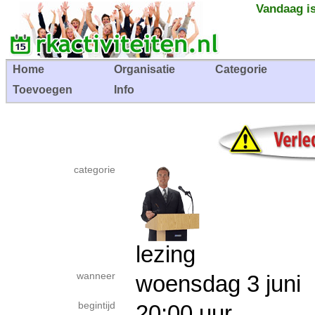
Vandaag is
Home
Organisatie
Categorie
Toevoegen
Info
categorie
lezing
wanneer
woensdag 3 jun
begintijd
20:00 uur