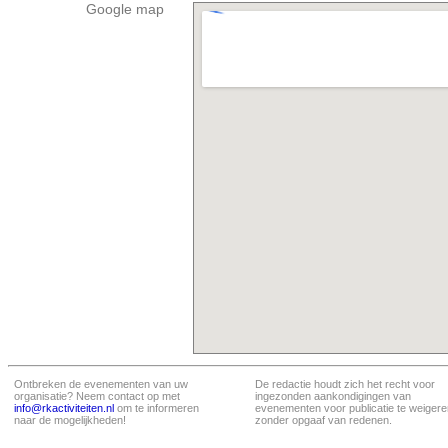
Google map
Ontbreken de evenementen van uw
De redactie houdt zich het recht voor
organisatie? Neem contact op met
ingezonden aankondigingen van
info@rkactiviteiten.nl
om te informeren
evenementen voor publicatie te weigere
naar de mogelijkheden!
zonder opgaaf van redenen.