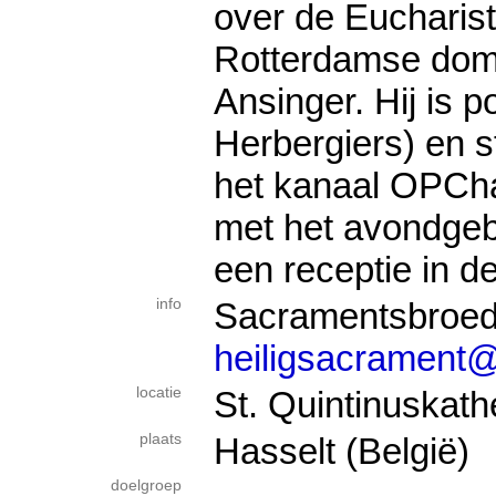
over de Eucharist
Rotterdamse dom
Ansinger. Hij is 
Herbergiers) en s
het kanaal OPCha
met het avondgeb
een receptie in de
info
Sacramentsbroe
heiligsacrament@
locatie
St. Quintinuskath
plaats
Hasselt (België)
doelgroep