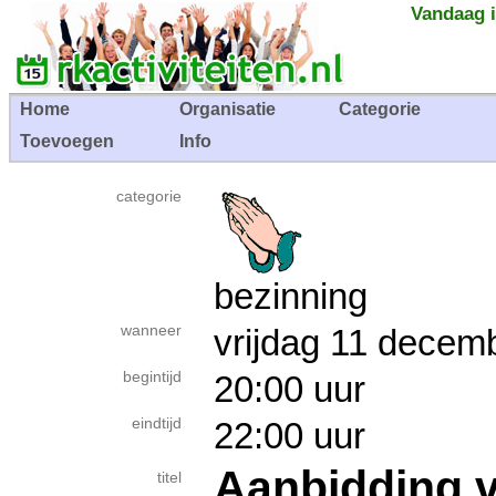
Vandaag i
Home
Organisatie
Categorie
Toevoegen
Info
categorie
bezinning
wanneer
vrijdag 11 dec
begintijd
20:00 uur
eindtijd
22:00 uur
Aanbidding v
titel