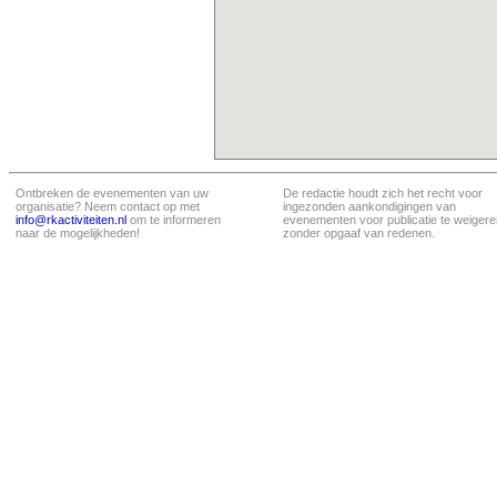
Ontbreken de evenementen van uw
De redactie houdt zich het recht voor
organisatie? Neem contact op met
ingezonden aankondigingen van
info@rkactiviteiten.nl
om te informeren
evenementen voor publicatie te weigere
naar de mogelijkheden!
zonder opgaaf van redenen.