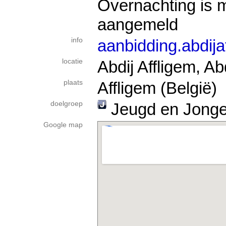
Overnachting is m
aangemeld
info
aanbidding.abdija
locatie
Abdij Affligem, Ab
plaats
Affligem (België)
doelgroep
Jeugd en Jong
Google map