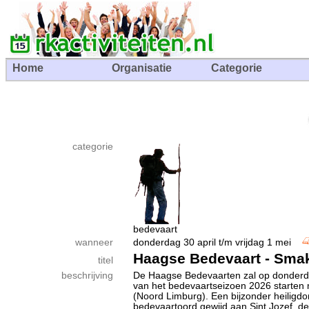
Home
Organisatie
Categorie
categorie
bedevaart
wanneer
donderdag 30 april t/m vrijdag 1 mei
Haagse Bedevaart - Smak
titel
beschrijving
De Haagse Bedevaarten zal op donderda
van het bedevaartseizoen 2026 starten 
(Noord Limburg). Een bijzonder heiligd
bedevaartoord gewijd aan Sint Jozef, 