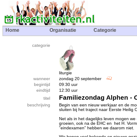
Home
Organisatie
Categorie
categorie
liturgie
wanneer
zondag 20 september
begintijd
09:30 uur
eindtijd
12:30 uur
Familiezondag Alphen - O
titel
beschrijving
Begin van een nieuw werkjaar en de mog
sluiten bij het traject naar Eerste Heili
Net als in het dagelijks leven mogen we 
groeien, ook na de EHC en het H. Vorms
”eindexamen” hebben we daarom niet.
We hopen veel bekende en nieuwe gezic