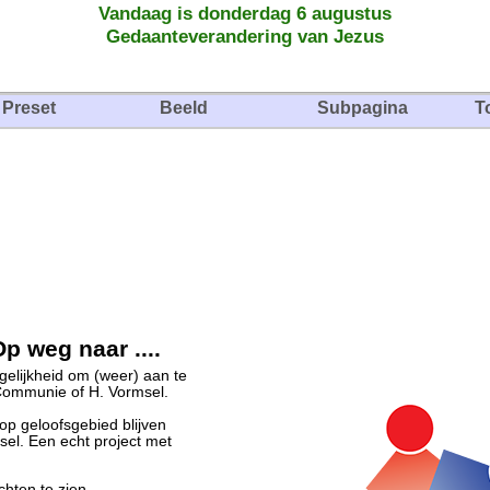
Vandaag is donderdag 6 augustus
Gedaanteverandering van Jezus
Preset
Beeld
Subpagina
T
p weg naar ....
elijkheid om (weer) aan te
g Communie of H. Vormsel.
op geloofsgebied blijven
el. Een echt project met
hten te zien.