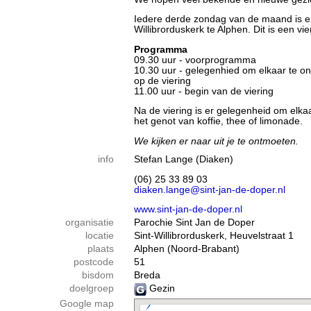
Iedere derde zondag van de maand is er 
Willibrorduskerk te Alphen. Dit is een vi
Programma
09.30 uur - voorprogramma
10.30 uur - gelegenhied om elkaar te o
op de viering
11.00 uur - begin van de viering
Na de viering is er gelegenheid om elka
het genot van koffie, thee of limonade.
We kijken er naar uit je te ontmoeten.
info
Stefan Lange (Diaken)
(06) 25 33 89 03
diaken.lange@sint-jan-de-doper.nl
www.sint-jan-de-doper.nl
organisatie
Parochie Sint Jan de Doper
locatie
Sint-Willibrorduskerk, Heuvelstraat 1
plaats
Alphen (Noord-Brabant)
postcode
51
bisdom
Breda
doelgroep
Gezin
Google map