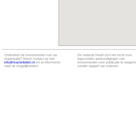
Ontbreken de evenementen van uw
De redactie houdt zich het recht voor
organisatie? Neem contact op met
ingezonden aankondigingen van
info@rkactiviteiten.nl
om te informeren
evenementen voor publicatie te weigere
naar de mogelijkheden!
zonder opgaaf van redenen.