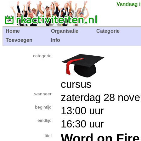
Vandaag i
Home
Organisatie
Categorie
Toevoegen
Info
categorie
cursus
wanneer
zaterdag 28 no
begintijd
13:00 uur
eindtijd
16:30 uur
Word on Fire
titel