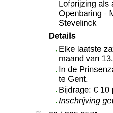
Lofprijzing al
Openbaring - M
Stevelinck
Details
Elke laatste z
maand van 13.0
In de Prinsenz
te Gent.
Bijdrage: € 10
Inschrijving g
info