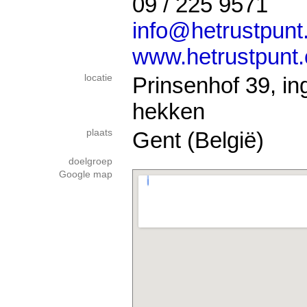
09 / 225 9571
info@hetrustpun
www.hetrustpunt
locatie
Prinsenhof 39, in
hekken
plaats
Gent (België)
doelgroep
Google map