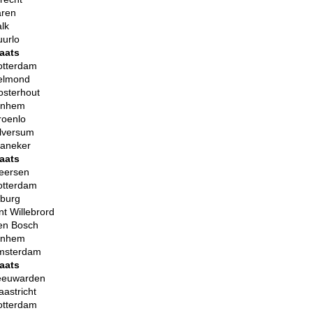
aren
lk
urlo
aats
otterdam
elmond
osterhout
rnhem
roenlo
lversum
raneker
aats
eersen
otterdam
lburg
nt Willebrord
en Bosch
rnhem
msterdam
aats
eeuwarden
astricht
otterdam