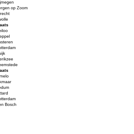
ijmegen
ergen op Zoom
recht
olle
aats
iloo
eppel
usteren
otterdam
ijk
erikzee
eemstede
aats
lmelo
lkmaar
edum
ttard
otterdam
en Bosch