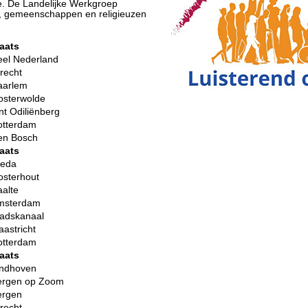
. De Landelijke Werkgroep
en, gemeenschappen en religieuzen
aats
eel Nederland
recht
aarlem
osterwolde
nt Odiliënberg
otterdam
en Bosch
aats
reda
osterhout
alte
msterdam
tadskanaal
astricht
otterdam
aats
indhoven
ergen op Zoom
ergen
recht