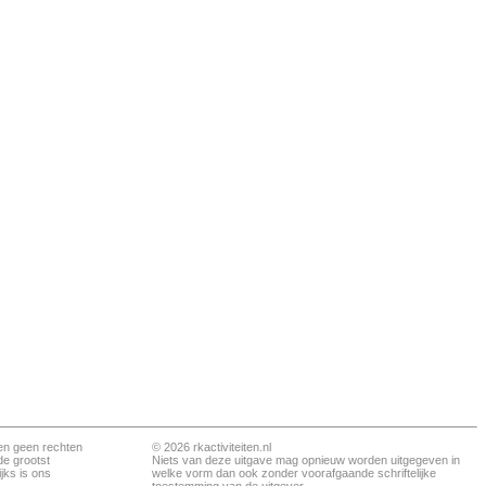
en geen rechten
© 2026 rkactiviteiten.nl
de grootst
Niets van deze uitgave mag opnieuw worden uitgegeven in
jks is ons
welke vorm dan ook zonder voorafgaande schriftelijke