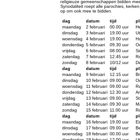
religieuze gemeenschappen bidden mee
Synodaliteit roept alle parochies, kerk
op om ook mee te bidden.
dag
datum
tijd
pl
maandag
2 februari
00.00 uur
H
dinsdag
3 februari
19.00 uur
Ut
woensdag
4 februari
19.00 uur
H
donderdag
5 februari
09.30 uur
O
vrijdag
6 februari
08.00 uur
Si
zaterdag
7 februari
12.45 uur
R
zondag
8 februari
10/12 uur
D
dag
datum
tijd
pl
maandag
9 februari
12.15 uur
B
dinsdag
10 februari
09.00 uur
O
woensdag
11 februari
09.00 uur
Ra
donderdag
12 februari
12.30 uur
A
vrijdag
13 februari
09.00 uur
S
zaterdag
14 februari
09.30 uur
Ma
zondag
15 februari
11.00 uur
R
dag
datum
tijd
pl
maandag
16 februari
19.00 uur
E
dinsdag
17 februari
09.00 uur
B
woensdag
18 februari
00.00 uur
B
donderdag
19 februari
12.00 uur
Ut