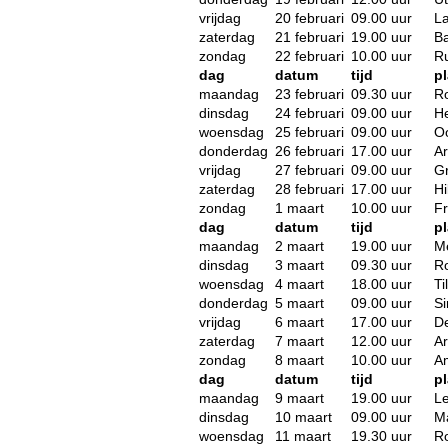
vrijdag
20 februari
09.00 uur
L
zaterdag
21 februari
19.00 uur
Ba
zondag
22 februari
10.00 uur
Ru
dag
datum
tijd
pl
maandag
23 februari
09.30 uur
R
dinsdag
24 februari
09.00 uur
H
woensdag
25 februari
09.00 uur
O
donderdag
26 februari
17.00 uur
A
vrijdag
27 februari
09.00 uur
G
zaterdag
28 februari
17.00 uur
Hi
zondag
1 maart
10.00 uur
F
dag
datum
tijd
pl
maandag
2 maart
19.00 uur
M
dinsdag
3 maart
09.30 uur
R
woensdag
4 maart
18.00 uur
Ti
donderdag
5 maart
09.00 uur
Si
vrijdag
6 maart
17.00 uur
D
zaterdag
7 maart
12.00 uur
A
zondag
8 maart
10.00 uur
A
dag
datum
tijd
pl
maandag
9 maart
19.00 uur
L
dinsdag
10 maart
09.00 uur
Ma
woensdag
11 maart
19.30 uur
R