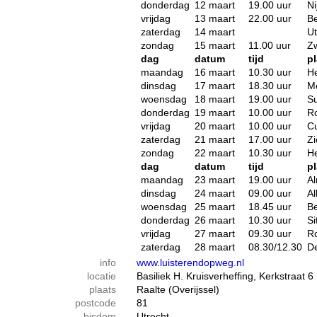
donderdag
12 maart
19.00 uur
N
vrijdag
13 maart
22.00 uur
B
zaterdag
14 maart
Ut
zondag
15 maart
11.00 uur
Zw
dag
datum
tijd
pl
maandag
16 maart
10.30 uur
He
dinsdag
17 maart
18.30 uur
M
woensdag
18 maart
19.00 uur
S
donderdag
19 maart
10.00 uur
R
vrijdag
20 maart
10.00 uur
Cu
zaterdag
21 maart
17.00 uur
Zi
zondag
22 maart
10.30 uur
H
dag
datum
tijd
pl
maandag
23 maart
19.00 uur
A
dinsdag
24 maart
09.00 uur
A
woensdag
25 maart
18.45 uur
B
donderdag
26 maart
10.30 uur
Si
vrijdag
27 maart
09.30 uur
R
zaterdag
28 maart
08.30/12.30
D
info
www.luisterendopweg.nl
locatie
Basiliek H. Kruisverheffing, Kerkstraat 6
plaats
Raalte (Overijssel)
postcode
81
bisdom
Utrecht