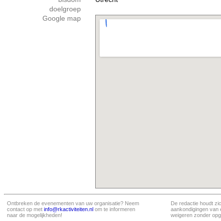
doelgroep
Google map
Ontbreken de evenementen van uw organisatie? Neem
De redactie houdt zi
contact op met
info@rkactiviteiten.nl
om te informeren
aankondigingen van 
naar de mogelijkheden!
weigeren zonder opg