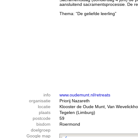
aansluitend sacramentsprocessie. De re
Thema: “De geliefde leerling”
info
www.oudemunt.nl/retreats
organisatie
Priorij Nazareth
locatie
Klooster de Oude Munt, Van Wevelickho
plaats
Tegelen (Limburg)
postcode
59
bisdom
Roermond
doelgroep
Google map