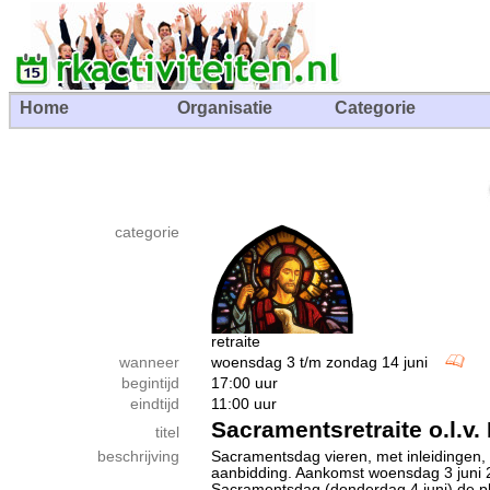
Home
Organisatie
Categorie
categorie
retraite
wanneer
woensdag 3 t/m zondag 14 juni
begintijd
17:00 uur
eindtijd
11:00 uur
Sacramentsretraite o.l.v.
titel
beschrijving
Sacramentsdag vieren, met inleidingen, a
aanbidding. Aankomst woensdag 3 juni 
Sacramentsdag (donderdag 4 juni) de pl