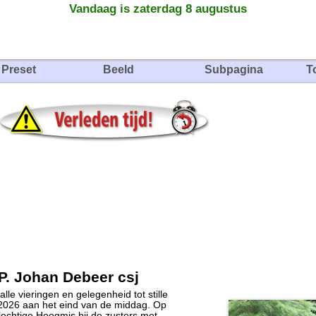
Vandaag is zaterdag 8 augustus
Preset
Beeld
Subpagina
T
 P. Johan Debeer csj
lle vieringen en gelegenheid tot stille
2026 aan het eind van de middag. Op
echtige Hoogmis bij de zusters met