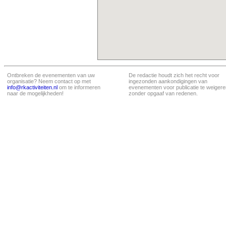
Ontbreken de evenementen van uw
De redactie houdt zich het recht voor
organisatie? Neem contact op met
ingezonden aankondigingen van
info@rkactiviteiten.nl
om te informeren
evenementen voor publicatie te weigere
naar de mogelijkheden!
zonder opgaaf van redenen.