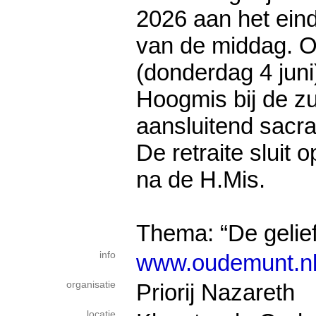
2026 aan het ein
van de middag. 
(donderdag 4 juni
Hoogmis bij de z
aansluitend sacr
De retraite sluit
na de H.Mis.
Thema: “De gelief
info
www.oudemunt.nl/
organisatie
Priorij Nazareth
locatie