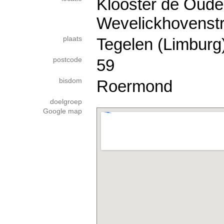
Klooster de Oude
Wevelickhovenstr
plaats
Tegelen (Limburg
postcode
59
bisdom
Roermond
doelgroep
Google map