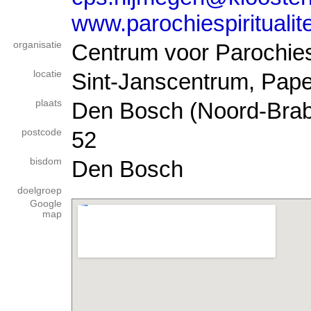
www.parochiespiritualite
organisatie
Centrum voor Parochiespi
locatie
Sint-Janscentrum, Pape
plaats
Den Bosch (Noord-Brab
postcode
52
bisdom
Den Bosch
doelgroep
Google
map