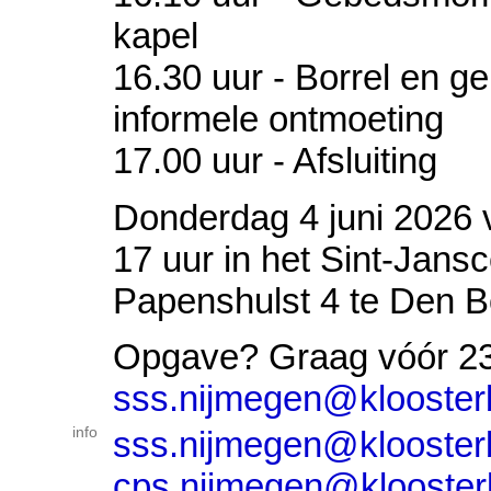
kapel
16.30 uur - Borrel en g
informele ontmoeting
17.00 uur - Afsluiting
Donderdag 4 juni 2026 v
17 uur in het Sint-Jans
Papenshulst 4 te Den B
Opgave? Graag vóór 23
sss.nijmegen@kloosterb
info
sss.nijmegen@kloosterb
cps.nijmegen@kloosterb