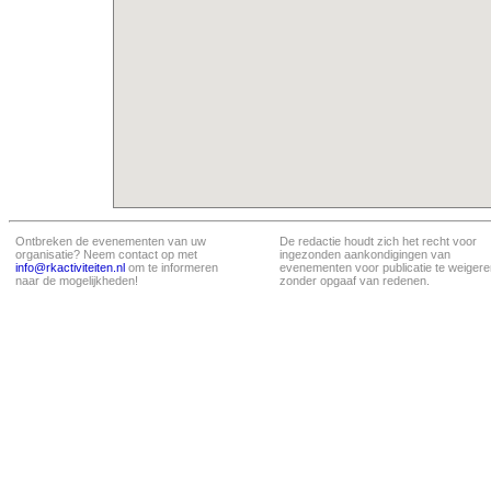
Ontbreken de evenementen van uw
De redactie houdt zich het recht voor
organisatie? Neem contact op met
ingezonden aankondigingen van
info@rkactiviteiten.nl
om te informeren
evenementen voor publicatie te weigere
naar de mogelijkheden!
zonder opgaaf van redenen.