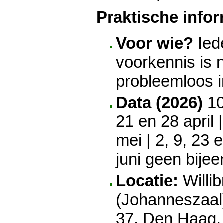
Praktische infor
Voor wie?
Iede
voorkennis is n
probleemloos 
Data (2026)
10
21 en 28 april 
mei | 2, 9, 23 e
juni geen bije
Locatie:
Willib
(Johanneszaal
37, Den Haag