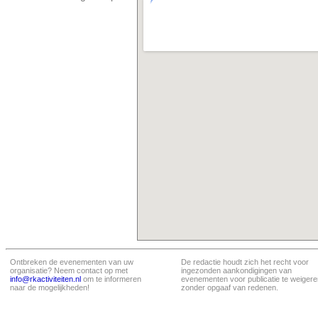
Ontbreken de evenementen van uw
De redactie houdt zich het recht voor
organisatie? Neem contact op met
ingezonden aankondigingen van
info@rkactiviteiten.nl
om te informeren
evenementen voor publicatie te weigere
naar de mogelijkheden!
zonder opgaaf van redenen.