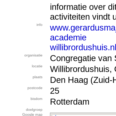
informatie over dit
activiteiten vindt
info
www.gerardusmaje
academie
willibrordushuis.
organisatie
Congregatie van 
locatie
Willibrordushuis,
plaats
Den Haag (Zuid-H
postcode
25
bisdom
Rotterdam
doelgroep
Google map