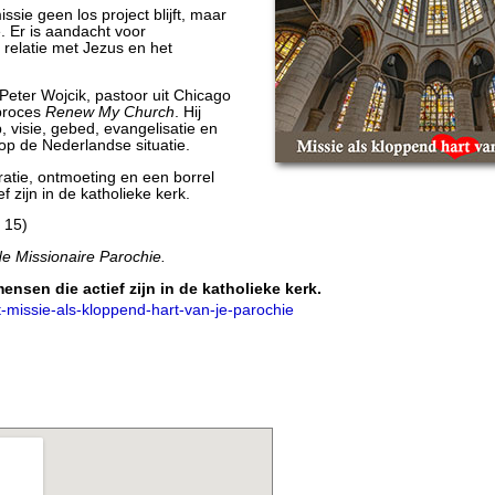
sie geen los project blijft, maar
. Er is aandacht voor
 relatie met Jezus en het
Peter Wojcik, pastoor uit Chicago
sproces
Renew My Church
. Hij
, visie, gebed, evangelisatie en
 op de Nederlandse situatie.
ratie, ontmoeting en een borrel
f zijn in de katholieke kerk.
€ 15)
e Missionaire Parochie.
nsen die actief zijn in de katholieke kerk.
missie-als-kloppend-hart-van-je-parochie