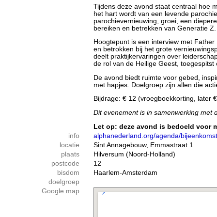
Tijdens deze avond staat centraal hoe mis
het hart wordt van een levende parochie
parochievernieuwing, groei, een diepere
bereiken en betrekken van Generatie Z.
Hoogtepunt is een interview met Father 
en betrokken bij het grote vernieuwing
deelt praktijkervaringen over leiderschap
de rol van de Heilige Geest, toegespitst
De avond biedt ruimte voor gebed, inspi
met hapjes. Doelgroep zijn allen die actie
Bijdrage: € 12 (vroegboekkorting, later 
Dit evenement is in samenwerking met d
Let op: deze avond is bedoeld voor me
info
alphanederland.org/agenda/bijeenkomst-
locatie
Sint Annagebouw, Emmastraat 1
plaats
Hilversum (Noord-Holland)
postcode
12
bisdom
Haarlem-Amsterdam
doelgroep
Google map