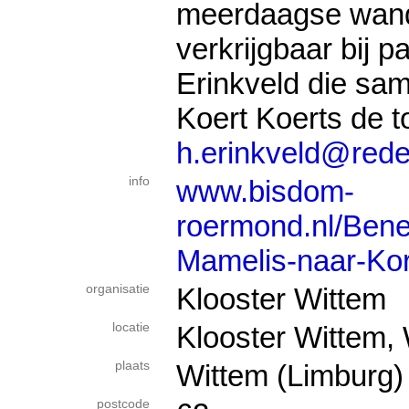
meerdaagse wand
verkrijgbaar bij p
Erinkveld die same
Koert Koerts de t
h.erinkveld@rede
info
www.bisdom-
roermond.nl/Bene
Mamelis-naar-Kor
organisatie
Klooster Wittem
locatie
Klooster Wittem, 
plaats
Wittem (Limburg)
postcode