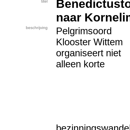
Benedictust
titel
naar Korneli
beschrijving
Pelgrimsoord
Klooster Wittem
organiseert niet
alleen korte
bezinningswande