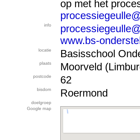
op met het proce
processiegeulle
info
processiegeulle
www.bs-onderste
locatie
Basisschool Ond
plaats
Moorveld (Limbur
postcode
62
bisdom
Roermond
doelgroep
Google map