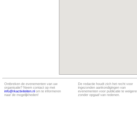
Ontbreken de evenementen van uw
De redactie houdt zich het recht voor
organisatie? Neem contact op met
ingezonden aankondigingen van
info@rkactiviteiten.nl
om te informeren
evenementen voor publicatie te weigere
naar de mogelijkheden!
zonder opgaaf van redenen.