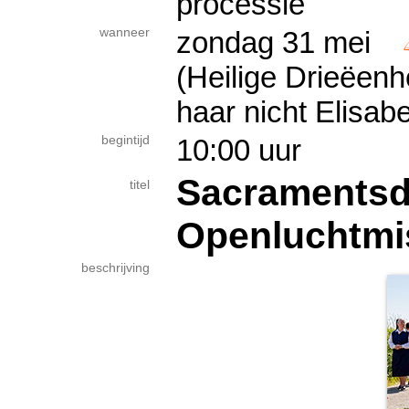
processie
wanneer
zondag 31 mei
(Heilige Drieëenh
haar nicht Elisabe
begintijd
10:00 uur
Sacramentsd
titel
Openluchtmi
beschrijving