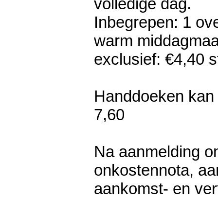
volledige dag.
Inbegrepen: 1 over
warm middagmaal
exclusief: €4,40 
​Handdoeken kan 
7,60
Na aanmelding on
onkostennota, aa
aankomst- en ver