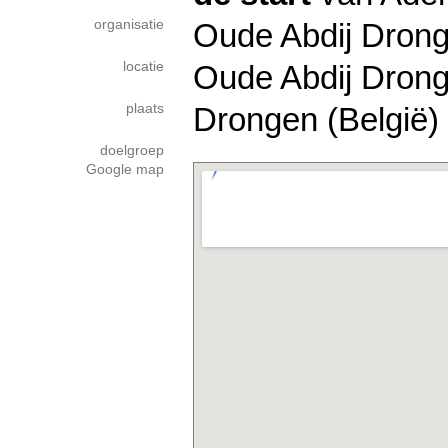
organisatie
Oude Abdij Dron
locatie
Oude Abdij Dron
plaats
Drongen (België)
doelgroep
Google map