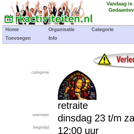
Vandaag is
Gedaantev
Home
Organisatie
Categorie
Toevoegen
Info
categorie
retraite
wanneer
dinsdag 23 t/m z
begintijd
12:00 uur