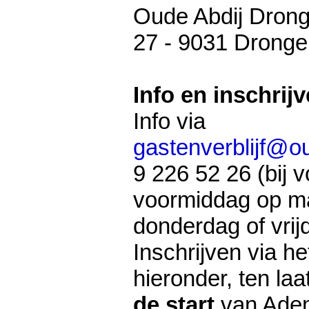
Oude Abdij Drong
27 - 9031 Drongen
Info en inschrijv
Info via
gastenverblijf@o
9 226 52 26 (bij v
voormiddag op m
donderdag of vrij
Inschrijven via he
hieronder, ten laa
de start
van Ade