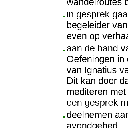
wandelroutes 
in gesprek ga
begeleider va
even op verha
aan de hand va
Oefeningen in
van Ignatius v
Dit kan door da
mediteren met 
een gesprek me
deelnemen aan
avondgebed.