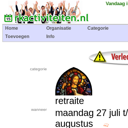
Vandaag i
Home
Organisatie
Categorie
Toevoegen
Info
categorie
retraite
wanneer
maandag 27 juli 
augustus