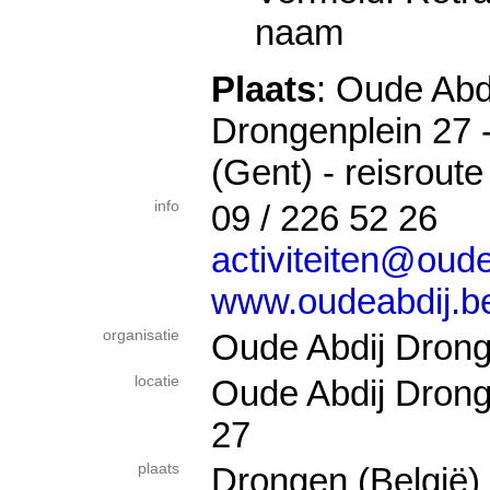
naam
Plaats
: Oude Abd
Drongenplein 27 
(Gent) - reisroute
info
09 / 226 52 26
activiteiten@oude
www.oudeabdij.be/
organisatie
Oude Abdij Dron
locatie
Oude Abdij Drong
27
plaats
Drongen (België)