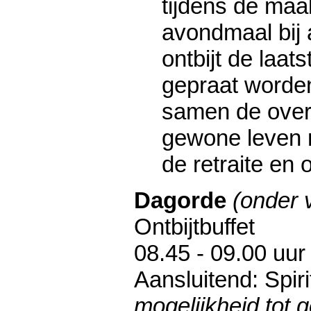
tijdens de maalt
avondmaal bij 
ontbijt de laat
gepraat worde
samen de over
gewone leven n
de retraite en
Dagorde
(onder 
Ontbijtbuffet
08.45 - 09.00 uu
Aansluitend: Spiri
mogelijkheid tot 