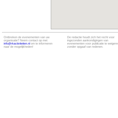
Ontbreken de evenementen van uw
De redactie houdt zich het recht voor
organisatie? Neem contact op met
ingezonden aankondigingen van
info@rkactiviteiten.nl
om te informeren
evenementen voor publicatie te weigere
naar de mogelijkheden!
zonder opgaaf van redenen.