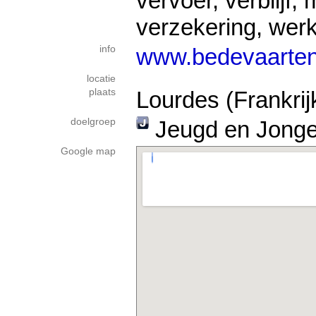
vervoer, verblijf, 
verzekering, wer
info
www.bedevaarten
locatie
plaats
Lourdes (Frankrij
doelgroep
Jeugd en Jong
Google map