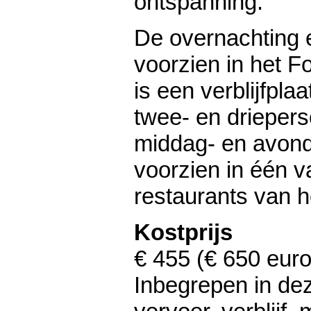
ontspanning.
De overnachting en
voorzien in het Fo
is een verblijfpl
twee- en drieper
middag- en avon
voorzien in één v
restaurants van he
Kostprijs
€ 455 (€ 650 eur
Inbegrepen in deze