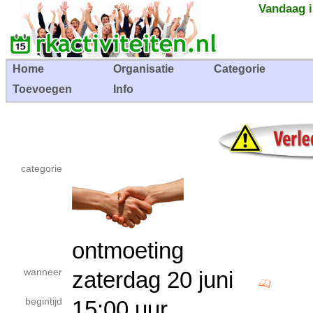
Vandaag i
Home
Organisatie
Categorie
Toevoegen
Info
categorie
ontmoeting
wanneer
zaterdag 20 juni
begintijd
15:00 uur