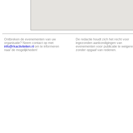
Ontbreken de evenementen van uw
De redactie houdt zich het recht voor
organisatie? Neem contact op met
ingezonden aankondigingen van
info@rkactiviteiten.nl
om te informeren
evenementen voor publicatie te weigere
naar de mogelijkheden!
zonder opgaaf van redenen.