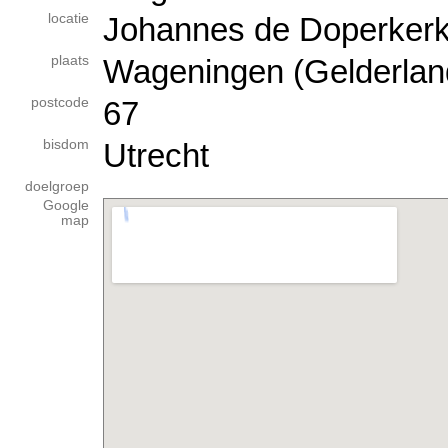
locatie
Johannes de Doperkerk,
plaats
Wageningen (Gelderlan
postcode
67
bisdom
Utrecht
doelgroep
Google
map