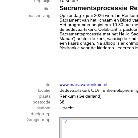
begintijd
10:30 uur
Sacramentsprocessie R
titel
beschrijving
Op zondag 7 juni 2026 wordt in Renkum 
Sacrament van het lichaam en Bloed van 
Het programma begint om 10.30 uur met e
de bedevaartskerk. Celebrant is pastoor
Sacramentsprocessie met het Heilig Sac
Mariae’) achter de kerk, waarbij de kind
een kaars dragen. Na afloop is er ontmo
frisdrankje voor de kinderen. Iedereen i
info
www.mariavanrenkum.nl
locatie
Bedevaartskerk OLV Tenhemelopneming,
plaats
Renkum (Gelderland)
postcode
68
bisdom
Utrecht
doelgroep
Google map