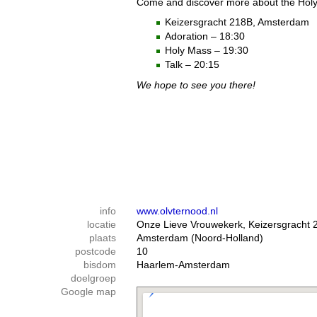
Come and discover more about the Holy Sp
Keizersgracht 218B, Amsterdam
Adoration – 18:30
Holy Mass – 19:30
Talk – 20:15
We hope to see you there!
info
www.olvternood.nl
locatie
Onze Lieve Vrouwekerk, Keizersgracht 
plaats
Amsterdam (Noord-Holland)
postcode
10
bisdom
Haarlem-Amsterdam
doelgroep
Google map