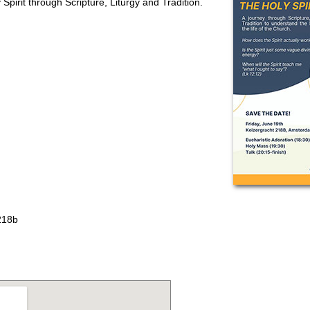
irit through Scripture, Liturgy and Tradition.
218b