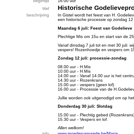
begintijd
16:00 uur
Historische Godelievepro
titel
beschrijving
In Gistel wordt het feest van H. Godelie
een historische processie op zondag 12 j
Maandag 6 juli: Feest van Godelieve
Plechtige Mis om 15u en start van de 2
Vanaf dinsdag 7 juli tot en met 30 juli: w
vespers! Rozenhoedje en vespers om 15
Zondag 12 juli: processie-zondag
08.00 uur - H.Mis
10.00 uur - H.Mis
14.00 uur - Vanaf 14.00 uur is het cent
14.30 uur - Rozenkrans
15.00 uur - vespers (geen lof)
16.00 uur - Processie van de H.Godeliev
Jullie worden ook uitgenodigd om op he
Donderdag 30 juli: Slotdag
15.00 uur - Plechtig gebed (Rozenkrans
15.30 uur - Vespers en lof.
Allen welkom!
info
www.moedervanvrede.be/Maria