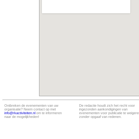
Ontbreken de evenementen van uw
De redactie houdt zich het recht voor
organisatie? Neem contact op met
ingezonden aankondigingen van
info@rkactiviteiten.nl
om te informeren
evenementen voor publicatie te weigere
naar de mogelijkheden!
zonder opgaaf van redenen.