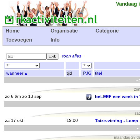
Vandaag i
Home
Organisatie
Categorie
Toevoegen
Info
toon alles
wanneer
tijd
PJG
titel
-
zon
zo 6 t/m zo 13 sep
beLEEF een week in 
zat
za 17 okt
19:00
Taize-viering - Lamp
-
maandag 28 de