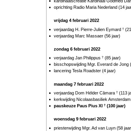
kardinaalscreatie Kardinaal Godfried D
oprichting Radio Maria Nederland (14 jaa
vrijdag 4 februari 2022
verjaardag H. Pierre-Julien Eymard
†
(21
verjaardag Marc Massaer (56 jaar)
zondag 6 februari 2022
verjaardag Jan Philippus
†
(85 jaar)
bisschopswijding Mgr. Everard de Jong (
lancering Tesla Roadster (4 jaar)
maandag 7 februari 2022
verjaardag Dom Hélder Câmara
†
(113 j
kerkwijding Nicolaasbasiliek Amsterdam 
pauskeuze Paus Pius XI
†
(100 jaar)
woensdag 9 februari 2022
priesterwijding Mgr. Ad van Luyn (58 jaar