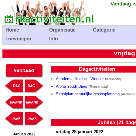
Vandaag is
Home
Organisatie
Categorie
Toevoegen
Info
vrijdag
Dagactiviteiten
Academie Rolduc - Wonder
(Kerkrade)
Alpha Youth Diner
(Roosendaal)
Sensiplan natuurlijke gezinsplanning
(Arnhem)
Jubilea (21 dag
vrijdag 28 januari 2022
Januari 2022