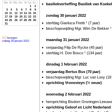
Ma
Di
Wo
Do
Vr
Za
Zo
basiliekverheffing Basiliek van Koekel
1
2
3
4
5
6
7
8
9
10
11
12
13
14
15
16
zondag 30 januari 2022
17
18
19
20
21
22
23
24
25
26
27
28
29
30
sterfdag Gianluca Firetti
†
(7 jaar)
31
bisschopswijding Mgr. Wim De Bekker
†
lezingen
maandag 31 januari 2022
vrijdag 28 januari 2022
verjaardag Filip De Rycke (45 jaar)
sterfdag H. Don Bosco
†
(134 jaar)
dinsdag 1 februari 2022
verjaardag Bertus Bus (70 jaar)
bisschopswijding Mgr. Luc van Looy (18 
oprichting Vronesteyn (⅓ eeuw)
woensdag 2 februari 2022
heroprichting Bisdom Groningen-Leeuwar
oprichting Geloof en Licht Nederland (