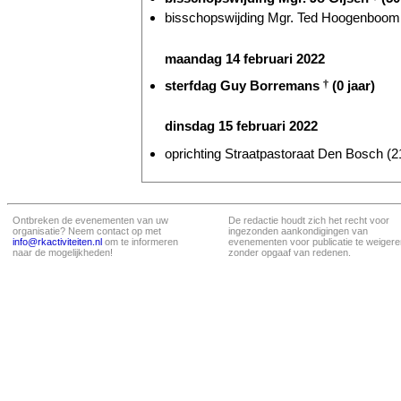
bisschopswijding Mgr. Ted Hoogenboom 
maandag 14 februari 2022
sterfdag Guy Borremans
†
(0 jaar)
dinsdag 15 februari 2022
oprichting Straatpastoraat Den Bosch (21
Ontbreken de evenementen van uw
De redactie houdt zich het recht voor
organisatie? Neem contact op met
ingezonden aankondigingen van
info@rkactiviteiten.nl
om te informeren
evenementen voor publicatie te weigere
naar de mogelijkheden!
zonder opgaaf van redenen.