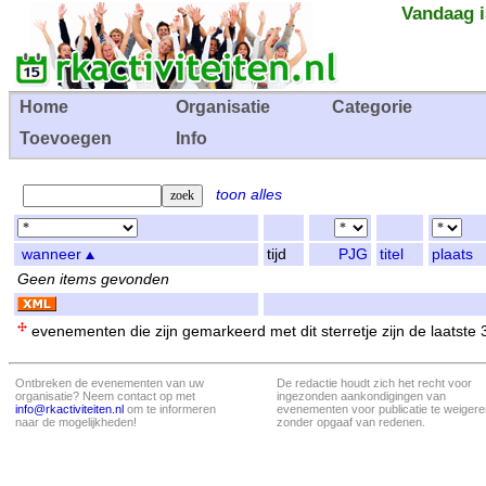
Vandaag i
Home
Organisatie
Categorie
Toevoegen
Info
toon alles
wanneer
tijd
PJG
titel
plaats
Geen items gevonden
evenementen die zijn gemarkeerd met dit sterretje zijn de laatste
Ontbreken de evenementen van uw
De redactie houdt zich het recht voor
organisatie? Neem contact op met
ingezonden aankondigingen van
info@rkactiviteiten.nl
om te informeren
evenementen voor publicatie te weigere
naar de mogelijkheden!
zonder opgaaf van redenen.