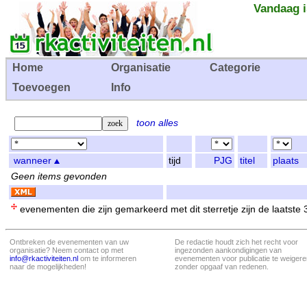
Vandaag i
Home
Organisatie
Categorie
Toevoegen
Info
toon alles
wanneer
tijd
PJG
titel
plaats
Geen items gevonden
evenementen die zijn gemarkeerd met dit sterretje zijn de laatste
Ontbreken de evenementen van uw
De redactie houdt zich het recht voor
organisatie? Neem contact op met
ingezonden aankondigingen van
info@rkactiviteiten.nl
om te informeren
evenementen voor publicatie te weigere
naar de mogelijkheden!
zonder opgaaf van redenen.