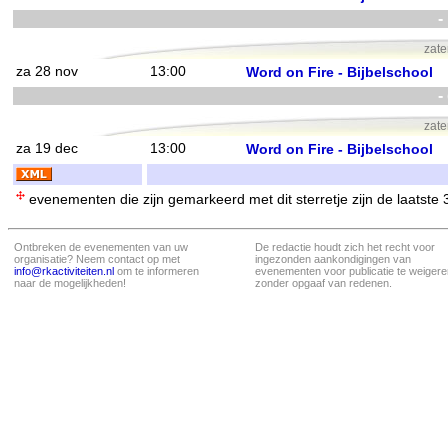
-
zat
za 28 nov
13:00
Word on Fire - Bijbelschool
-
zat
za 19 dec
13:00
Word on Fire - Bijbelschool
evenementen die zijn gemarkeerd met dit sterretje zijn de laatste
Ontbreken de evenementen van uw
De redactie houdt zich het recht voor
organisatie? Neem contact op met
ingezonden aankondigingen van
info@rkactiviteiten.nl
om te informeren
evenementen voor publicatie te weigere
naar de mogelijkheden!
zonder opgaaf van redenen.