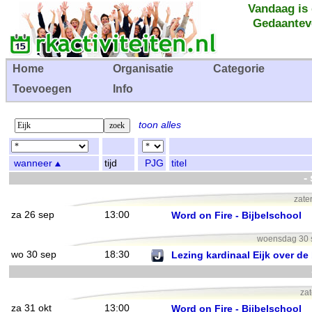
Vandaag is
Gedaantev
Home
Organisatie
Categorie
Toevoegen
Info
toon alles
wanneer
tijd
PJG
titel
-
zate
za 26 sep
13:00
Word on Fire - Bijbelschool
woensdag 30 s
wo 30 sep
18:30
Lezing kardinaal Eijk over de
zat
za 31 okt
13:00
Word on Fire - Bijbelschool