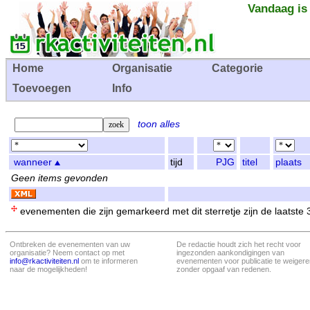
Vandaag is
Home
Organisatie
Categorie
Toevoegen
Info
toon alles
wanneer
tijd
PJG
titel
plaats
Geen items gevonden
evenementen die zijn gemarkeerd met dit sterretje zijn de laatste
Ontbreken de evenementen van uw
De redactie houdt zich het recht voor
organisatie? Neem contact op met
ingezonden aankondigingen van
info@rkactiviteiten.nl
om te informeren
evenementen voor publicatie te weigere
naar de mogelijkheden!
zonder opgaaf van redenen.