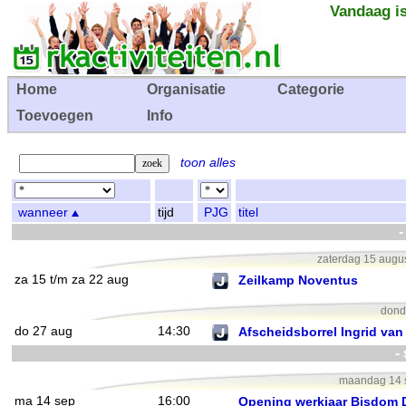
Vandaag is
Home
Organisatie
Categorie
Toevoegen
Info
toon alles
wanneer
tijd
PJG
titel
-
zaterdag 15 augu
za 15 t/m za 22 aug
Zeilkamp Noventus
dond
do 27 aug
14:30
Afscheidsborrel Ingrid van
-
maandag 14 s
ma 14 sep
16:00
Opening werkjaar Bisdom