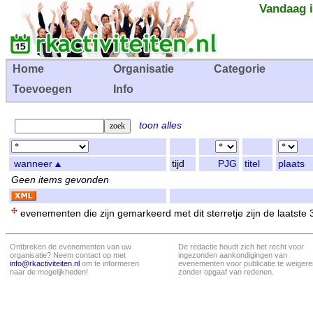
Vandaag i
Home
Organisatie
Categorie
Toevoegen
Info
toon alles
wanneer
tijd
PJG
titel
plaats
Geen items gevonden
evenementen die zijn gemarkeerd met dit sterretje zijn de laatste
Ontbreken de evenementen van uw
De redactie houdt zich het recht voor
organisatie? Neem contact op met
ingezonden aankondigingen van
info@rkactiviteiten.nl
om te informeren
evenementen voor publicatie te weigere
naar de mogelijkheden!
zonder opgaaf van redenen.