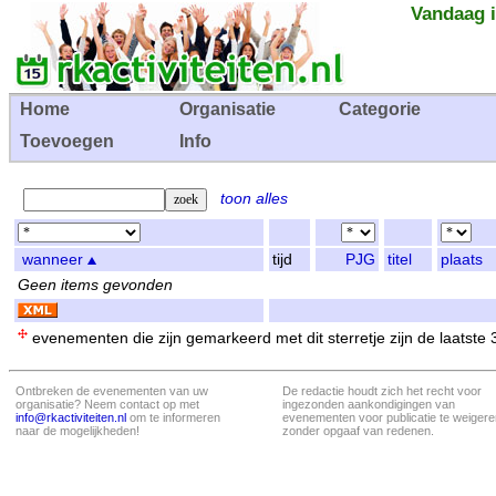
Vandaag i
Home
Organisatie
Categorie
Toevoegen
Info
toon alles
wanneer
tijd
PJG
titel
plaats
Geen items gevonden
evenementen die zijn gemarkeerd met dit sterretje zijn de laatste
Ontbreken de evenementen van uw
De redactie houdt zich het recht voor
organisatie? Neem contact op met
ingezonden aankondigingen van
info@rkactiviteiten.nl
om te informeren
evenementen voor publicatie te weigere
naar de mogelijkheden!
zonder opgaaf van redenen.